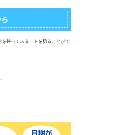
から
信を持ってスタートを切ることがで
う。