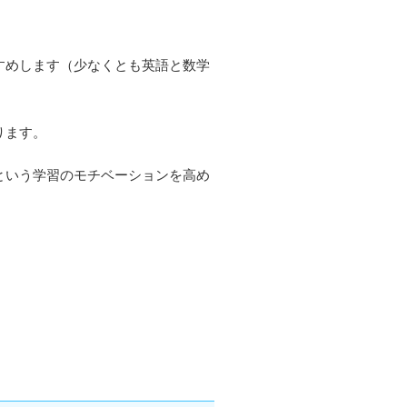
。
すめします（少なくとも英語と数学
ります。
という学習のモチベーションを高め