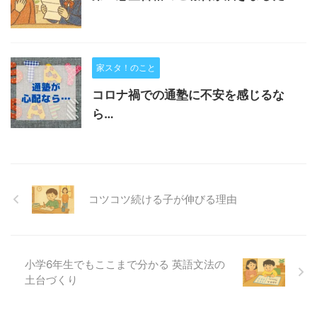
家スタ！のこと
コロナ禍での通塾に不安を感じるな
ら…
コツコツ続ける子が伸びる理由
小学6年生でもここまで分かる 英語文法の
土台づくり