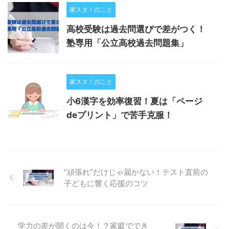
家スタ！のこと
高校受験は過去問選びで差がつく！
塾専用「公立高校過去問題集」
家スタ！のこと
小6漢字を効率復習！夏は「ページ
deプリント」で苦手克服！
“頑張れ”だけじゃ届かない！テスト直前の
子どもに響く応援のコツ
学力の差が開くのは今！？家庭ででき