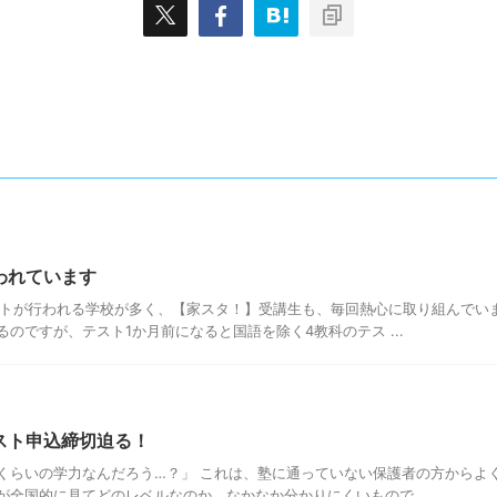
われています
ストが行われる学校が多く、【家スタ！】受講生も、毎回熱心に取り組んでい
のですが、テスト1か月前になると国語を除く4教科のテス ...
スト申込締切迫る！
くらいの学力なんだろう…？」 これは、塾に通っていない保護者の方からよ
が全国的に見てどのレベルなのか、なかなか分かりにくいもので ...