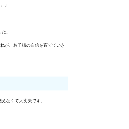
す。」
した。
重ね
が、お子様の自信を育てていき
抱えなくて大丈夫です。