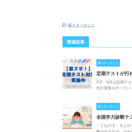
-
家スタ！のこと
関連記事
家スタ！のこと
定期テストが行
5月、6月は定期テ
先行授業を行っている
家スタ！のこと
全国学力診断テ
「うちの子、今どの
数が出ますが、それ