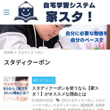
HOME
>
スタディクーポン
スタディクーポン
家スタ！のこと
スタディクーポンを使うなら【家ス
タ！】がオススメな理由とは
2025/12/22
CFCスタディクーポン
,
スタデ
ィークーポン
,
スタディクーポン
,
個別指導
,
全国学
力診断テスト
,
冬期講習
,
夏期講習
,
学力向上
,
学習