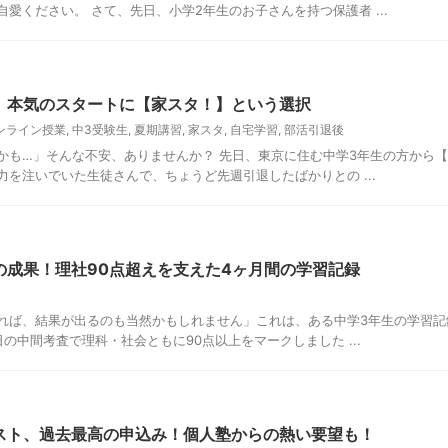
愛ください。 さて、先日、小学2年生のお子さんを持つ保護者 ...
、本気のスタートに【家スタ！】という選択
ンライン授業
,
中3受験生
,
夏期講習
,
家スタ
,
自宅学習
,
部活引退後
かも…」そんな不安、ありませんか？ 先日、東京に住む中学3年生の方から
力を注いでいた生徒さんで、ちょうど先週引退したばかりとの ...
の成果！理社90点超えを支えた4ヶ月間の学習記録
れば、結果が出るのも当然かもしれません」これは、ある中学3年生の学習記
の中間考査で理科・社会ともに90点以上をマークしました ...
スト、過去最高の申込み！個人塾からの熱い要望も！