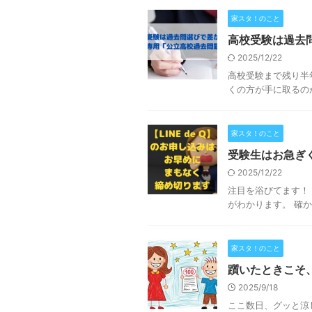
家スタ！のこと
高校受験は過去
2025/12/22
高校受験まで残り半
くの方が手に取るの
家スタ！のこと
受験生はお急ぎ
2025/12/22
注目を浴びてます！【
がわかります。 確か
家スタ！のこと
躓いたときこそ
2025/9/18
ここ数日、グッと涼