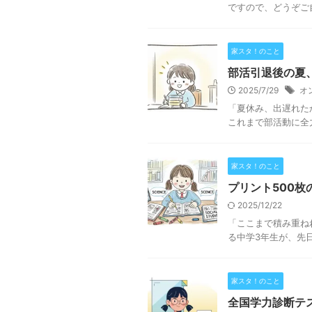
ですので、どうぞご自
家スタ！のこと
部活引退後の夏
2025/7/29
オ
「夏休み、出遅れた
これまで部活動に全
家スタ！のこと
プリント500枚
2025/12/22
「ここまで積み重ね
る中学3年生が、先日
家スタ！のこと
全国学力診断テ