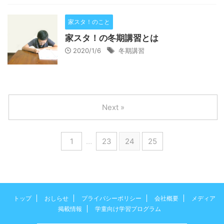
家スタ！のこと
家スタ！の冬期講習とは
2020/1/6
冬期講習
Next »
1
…
23
24
25
トップ
おしらせ
プライバシーポリシー
会社概要
メディア
掲載情報
学童向け学習プログラム